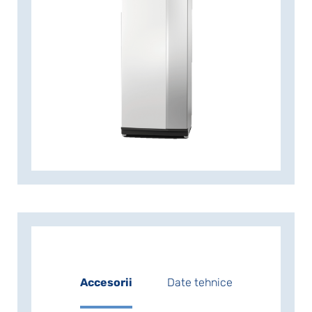
energie, întrucât pompa de căldură se
adaptează automat la necesarul de
căldură al casei dumneavoastră. NIBE
este un jucător important în domeniul
echipamentelor ce utilizează tehnologia
cu invertor, având numeroși ani de
experiență în producerea de pompe de
căldură geotermale de diverse puteri și
una dintre cele mai ofertante game de
produse de pe piața de profil. NIBE S1155
PC are un coeficient de performanță
sezonieră ridicat, ceea ce determină
costuri minime de operare Pompa de
căldură este disponibilă în următoarele
variante de puteri: 1,5–6 kW. Având
conexiune WiFi, Seria S este parte
integrantă a casei dumneavoastră.
Accesorii
Date tehnice
conectate. Cu ajutorul tehnologiei