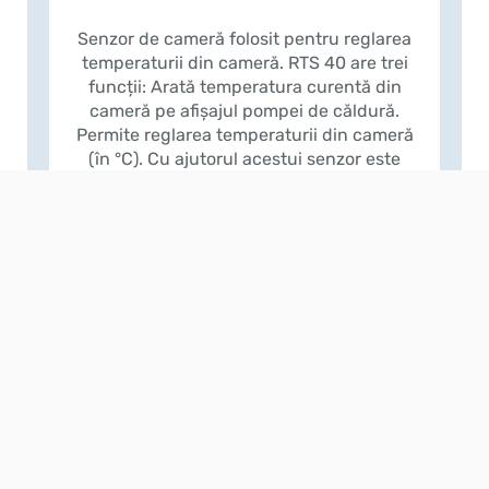
Senzor de cameră folosit pentru reglarea
temperaturii din cameră. RTS 40 are trei
funcții: Arată temperatura curentă din
cameră pe afișajul pompei de căldură.
Permite reglarea temperaturii din cameră
(în °C). Cu ajutorul acestui senzor este
posibilă modificarea/stabilizarea
temperaturii din cameră.
NIBE HR 10
Releul auxiliar HR 10 este o cutie de
conexiuni care găzduiește un contactor și
un comutator rotativ de selecție. Este
utilizat pentru controlul componentelor
externe monofazate sau trifazate cum ar fi