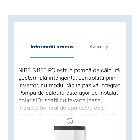
Informatii produs
Avantaje
NIBE S1155 PC este o pompă de căldură
geotermală inteligentă, controlată prin
invertor, cu modul răcire pasivă integrat.
Pompa de căldură este ușor de instalat
chiar și în spații cu tavane joase,
întrucât boilerul de apă caldă este
disponibil ca accesoriu separat, ales în
funcție de necesarul de apă caldă
menajeră . Cu ajutorul NIBE S1255 PC
puteți face economii importante de