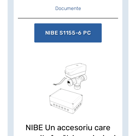
inteligente, temperatura din interiorul
locuinței se reglează automată, iar
Documente
dumneavoastră puteți monitoriza și
controla funcționarea pompei de
căldură direct de pe telefon sau tabletă.
NIBE S1155-6 PC
Beneficiați de un nivel de confort
maxim cu un consum minim de
energie, protejând în același timp și
natura.
NIBE Un accesoriu care