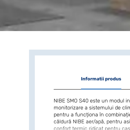
Informatii produs
NIBE SMO S40 este un modul inte
monitorizare a sistemului de clim
pentru a funcționa în combinaț
căldură NIBE aer/apă, pentru as
confort termic ridicat pentru cas