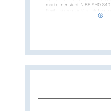
mari dimensiuni. NIBE SMO S40 
flexibil și reprezintă o soluție de
a unui sistem de climatizare. Mo
diverse componente ale unui si
de preparare apă caldă, surse s
încălzire și alte accesorii specific
conectate până la opt pompe de
aer/apă la acest modul de contro