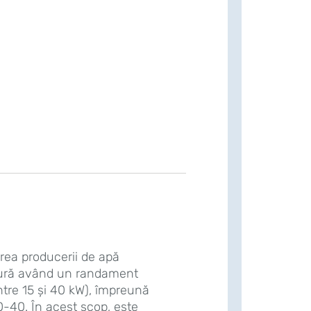
zarea producerii de apă
dură având un randament
 între 15 și 40 kW), împreună
-40. În acest scop, este