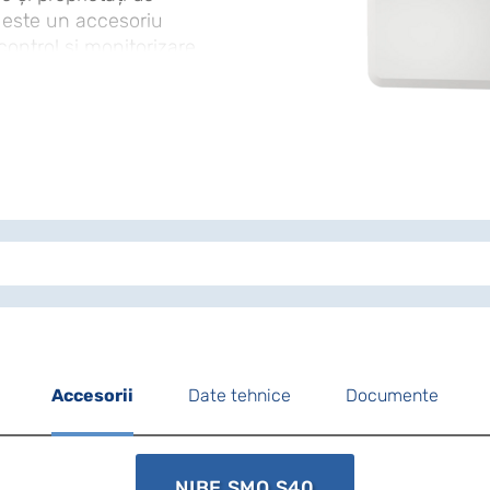
este un accesoriu
 control și monitorizare
dulul poate controla
stem precum un boiler
uplimentare de
e unei instalații. Pot fi
 căldură NIBE
l.
Accesorii
Date tehnice
Documente
NIBE SMO S40