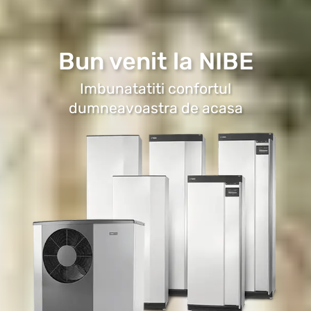
Bun venit la NIBE
Imbunatatiti confortul
dumneavoastra de acasa