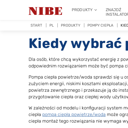
PRODUKTY
ZNAJDŹ
INSTALATO
START
PL
PRODUKTY
POMPY CIEPŁA
KIE
Kiedy wybrać 
Dla osób, które chcą wykorzystać energię z p
odpowiednim rozwiązaniem może być pompa ciep
Pompa ciepła powietrze/woda sprawdzi się u os
zużyciem energii, niskimi kosztami eksploatacj
powietrza zewnętrznego i przekazuje ją do ins
przygotowanie ciepła oraz ciepłej wody użytkow
W zależności od modelu i konfiguracji system 
ciepła
pompą ciepła powietrze/woda
może ogra
ciepła montaż tego rozwiązania nie wymaga w