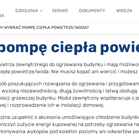
SZKOLENIA
SERWIS
DOKUMENTY
WIEDZA
RA
DY WYBRAĆ POMPĘ CIEPŁA POWIETRZE/WODA?
pompę ciepła pow
owietrza zewnętrznego do ogrzewania budynku i mają możliwo
ła powietrze/woda. Nie musisz kopać ani wiercić i możesz z
ób poszukujących rozwiązania do ogrzewania i przygotowania
i, wysoką niezawodnością, długą żywotnością i łatwą obsługą
talacji grzewczej budynku. Moduł zewnętrzny współpracuje z 
ej i rozprowadzenie ich w instalacji domowej.
można uzupełnić o akcesoria umożliwiające chłodzenie budynk
niczyć zużycie energii kupowanej na potrzeby ogrzewania 
ykonywania wykopów pod kolektor poziomy ani odwiertów po