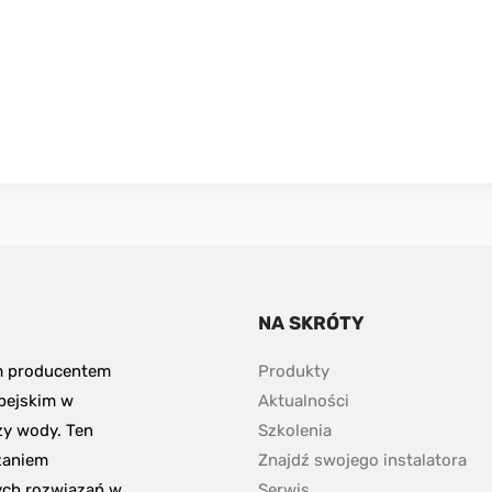
NA SKRÓTY
m producentem 
Produkty
pejskim w 
Aktualności
y wody. Ten 
Szkolenia
aniem 
Znajdź swojego instalatora
ch rozwiązań w 
Serwis