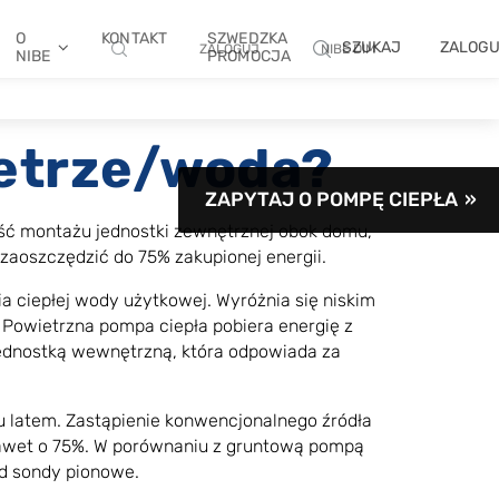
O
KONTAKT
SZWEDZKA
SZUKAJ
ZALOG
ZALOGUJ
NIBE DIM
NIBE
PROMOCJA
ietrze/woda?
ZAPYTAJ O POMPĘ CIEPŁA
ść montażu jednostki zewnętrznej obok domu,
aoszczędzić do 75% zakupionej energii.
 ciepłej wody użytkowej. Wyróżnia się niskim
. Powietrzna pompa ciepła pobiera energię z
jednostką wewnętrzną, która odpowiada za
u latem. Zastąpienie konwencjonalnego źródła
nawet o 75%. W porównaniu z gruntową pompą
d sondy pionowe.