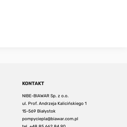
KONTAKT
NIBE-BIAWAR Sp. z o.o.
ul. Prof. Andrzeja Kalicińskiego 1
15-569 Białystok
pompyciepla@biawar.com.pl
tel. +48 85 662 84 90