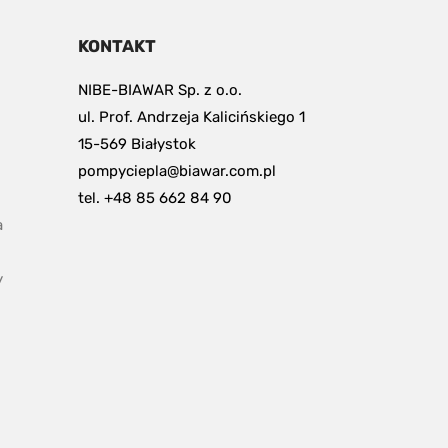
KONTAKT
NIBE-BIAWAR Sp. z o.o.
ul. Prof. Andrzeja Kalicińskiego 1
15-569 Białystok
pompyciepla@biawar.com.pl
tel. +48 85 662 84 90
 
y
pdf, 153.9 kB.