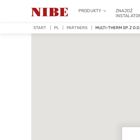
PRODUKTY
ZNAJDŹ
INSTALATO
START
PL
PARTNERS
MULTI-THERM SP. Z O.O