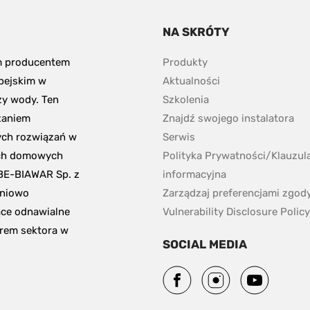
NA SKRÓTY
m producentem 
Produkty
pejskim w 
Aktualności
y wody. Ten 
Szkolenia
aniem 
Znajdź swojego instalatora
ch rozwiązań w 
Serwis
ch domowych 
Polityka Prywatności/Klauzula
BE-BIAWAR Sp. z 
informacyjna 
niowo 
Zarządzaj preferencjami zgod
ce odnawialne 
Vulnerability Disclosure Policy
erem sektora w 
SOCIAL MEDIA