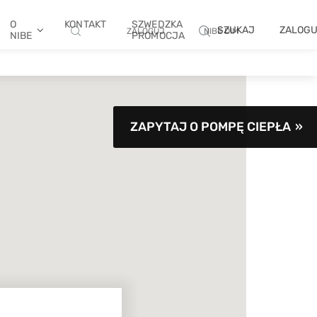
O
KONTAKT
SZWEDZKA
SZUKAJ
ZALOG
ZALOGUJ
NIBE DIM
NIBE
PROMOCJA
ZAPYTAJ O POMPĘ CIEPŁA