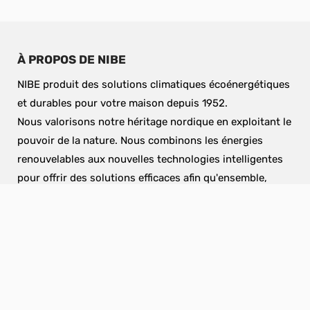
À PROPOS DE NIBE
NIBE produit des solutions climatiques écoénergétiques 
et durables pour votre maison depuis 1952.
Nous valorisons notre héritage nordique en exploitant le 
pouvoir de la nature. Nous combinons les énergies 
renouvelables aux nouvelles technologies intelligentes 
pour offrir des solutions efficaces afin qu'ensemble, 
nous puissions créer un avenir plus durable.
Profitez des avantages d'une pompe à chaleur 
géothermique, d'une pompe à chaleur à eau ou d'une 
pompe à chaleur à air pour votre modernisation de 
chauffage ou une construction neuve. Chez NIBE, vous 
trouverez la bonne solution de chauffage facile à 
comprendre, à installer et à utiliser malgré la 