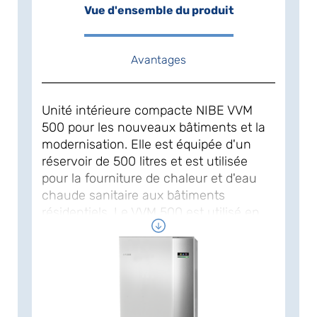
Vue d'ensemble du produit
Avantages
Unité intérieure compacte NIBE VVM
500 pour les nouveaux bâtiments et la
modernisation. Elle est équipée d'un
réservoir de 500 litres et est utilisée
pour la fourniture de chaleur et d'eau
chaude sanitaire aux bâtiments
résidentiels. Le VVM 500 est utilisé en
combinaison avec un système air/eau
Pompes à chaleur NIBE F2040 ou NIBE
F2120 en tant que lien central entre
l'absorption de la chaleur, -stockage et
dissipation de la chaleur. L'eau chaude
sanitaire est préparée selon le principe