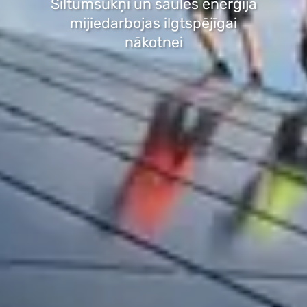
Siltumsūkņi un saules enerģija
mijiedarbojas ilgtspējīgai
nākotnei