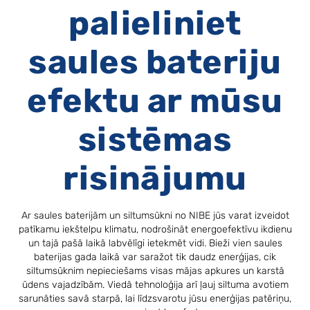
palieliniet
saules bateriju
efektu ar mūsu
sistēmas
risinājumu
Ar saules baterijām un siltumsūkni no NIBE jūs varat izveidot
patīkamu iekštelpu klimatu, nodrošināt energoefektīvu ikdienu
un tajā pašā laikā labvēlīgi ietekmēt vidi. Bieži vien saules
baterijas gada laikā var saražot tik daudz enerģijas, cik
siltumsūknim nepieciešams visas mājas apkures un karstā
ūdens vajadzībām. Viedā tehnoloģija arī ļauj siltuma avotiem
sarunāties savā starpā, lai līdzsvarotu jūsu enerģijas patēriņu,