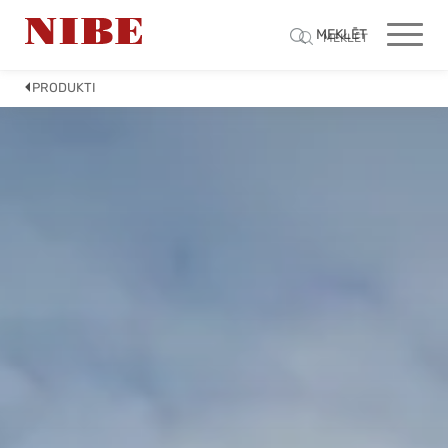
MEKLĒT
MEKLĒT
PRODUKTI