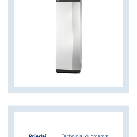
iš pirmaujančių įmonių inverterių
technologijos srityje, turinti daugybę
metų patirties įvairios galios geoterminių
siurblių gamyboje ir vieną plačiausių
asortimentų rinkoje.
NIBE S1255 PC turi didelį sezoninio
naudingumo koeficientą, kuris lemia
minimalias eksploatacines sąnaudas.
Galima įsigyti šio galingumo šilumos
siurblį: 1,5–6 kW. Su integruotu „WiFi“ S
serija yra natūrali jūsų išmanių namų
dalis. Išmanioji technologija
automatiškai reguliuoja patalpų klimatą,
o jūs galite visiškai valdyti įrenginį iš
savo telefono ar planšetinio
kompiuterio. Maksimalus patogumas,
minimalios energijos sąnaudos ir tuo
pačiu metu pagalba gamtai.
Priedai
Techniniai duomenys