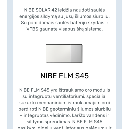
NIBE SOLAR 42 leidžia naudoti saulės
energijos šildymą su jūsų šilumos siurbliu.
Su papildomais saulės baterijų skydais ir
VPBS gaunate visapusišką sistemą.
NIBE FLM S45
NIBE FLM S45 yra ištraukiamo oro modulis
su integruotu ventiliatoriumi, specialiai
sukurtu mechaniniam ištraukiamajam orui
perdirbti NIBE geoterminiu šilumos siurbliu
– integruotas vėdinimo, karšto vandens ir
šildymo sprendimas. NIBE FLM S45
pasižymi dideliu ventiliatoriaus pajėgumu ir