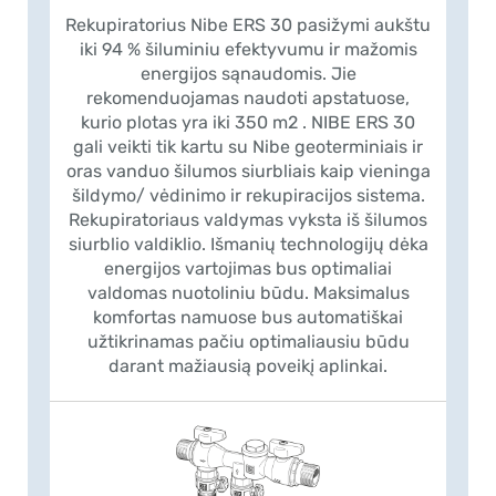
Rekupiratorius Nibe ERS 30 pasižymi aukštu
iki 94 % šiluminiu efektyvumu ir mažomis
energijos sąnaudomis. Jie
rekomenduojamas naudoti apstatuose,
kurio plotas yra iki 350 m2 . NIBE ERS 30
gali veikti tik kartu su Nibe geoterminiais ir
oras vanduo šilumos siurbliais kaip vieninga
šildymo/ vėdinimo ir rekupiracijos sistema.
Rekupiratoriaus valdymas vyksta iš šilumos
siurblio valdiklio. Išmanių technologijų dėka
energijos vartojimas bus optimaliai
valdomas nuotoliniu būdu. Maksimalus
komfortas namuose bus automatiškai
užtikrinamas pačiu optimaliausiu būdu
darant mažiausią poveikį aplinkai.