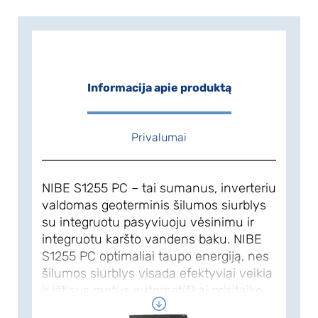
Informacija apie produktą
Privalumai
NIBE S1255 PC – tai sumanus, inverteriu
valdomas geoterminis šilumos siurblys
su integruotu pasyviuoju vėsinimu ir
integruotu karšto vandens baku. NIBE
S1255 PC optimaliai taupo energiją, nes
šilumos siurblys visada efektyviai veikia
ir ištisus metus automatiškai prisitaiko
prie Jūsų namų poreikių. NIBE yra viena