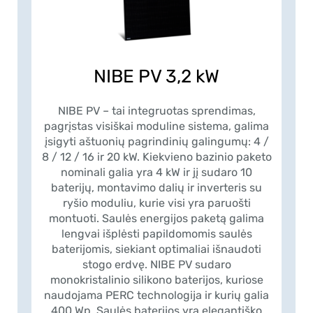
NIBE PV 3,2 kW
NIBE PV – tai integruotas sprendimas,
pagrįstas visiškai moduline sistema, galima
įsigyti aštuonių pagrindinių galingumų: 4 /
8 / 12 / 16 ir 20 kW. Kiekvieno bazinio paketo
nominali galia yra 4 kW ir jį sudaro 10
baterijų, montavimo dalių ir inverteris su
ryšio moduliu, kurie visi yra paruošti
montuoti. Saulės energijos paketą galima
lengvai išplėsti papildomomis saulės
baterijomis, siekiant optimaliai išnaudoti
stogo erdvę. NIBE PV sudaro
monokristalinio silikono baterijos, kuriose
naudojama PERC technologija ir kurių galia
400 Wp. Saulės baterijos yra elegantiško