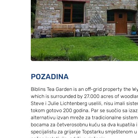
POZADINA
Biblins Tea Garden is an off-grid property the W
which is surrounded by 27.000 acres of woodlan
Steve i Julie Lichtenberg uselili, nisu imali sist
tokom gotovo 200 godina. Par se suočio sa iz
alternativu izvan mreže za tradicionalne sisteme 
bocama za četverosobnu kuću sa dva kupatila i s
specijalistu za grijanje Topstarku smještenom 