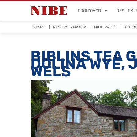
PROIZOVODI
RESURSI
START
RESURSI ZNANJA
NIBE PRIČE
BIBLIN
BIBLINS TEA 
DOLINA WYE, 
WELS