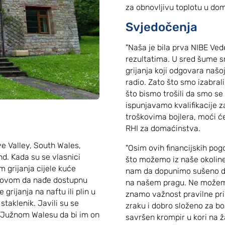
za obnovljivu toplotu u dom
Svjedočenja
"Naša je bila prva NIBE Ve
rezultatima. U sred šume sm
grijanja koji odgovara našoj 
radio. Zato što smo izabrali
što bismo trošili da smo se 
ispunjavamo kvalifikacije 
troškovima bojlera, moći ć
RHI za domaćinstva.
ye Valley, South Wales,
"Osim ovih financijskih pog
d. Kada su se vlasnici
što možemo iz naše okolin
em grijanja cijele kuće
nam da dopunimo sušeno dr
azovom da nađe dostupnu
na našem pragu. Ne možemo p
grijanja na naftu ili plin u
znamo važnost pravilne pri
taklenik. Javili su se
zraku i dobro složeno za bol
u Južnom Walesu da bi im on
savršen krompir u kori na 