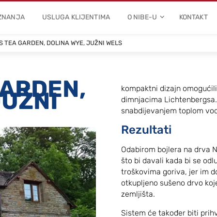
 ZNANJA
USLUGA KLIJENTIMA
O NIBE-U
KONTAKT
S TEA GARDEN, DOLINA WYE, JUŽNI WELS
GARDEN,
kompaktni dizajn omogućili
JUŽNI
dimnjacima Lichtenbergsa.
snabdijevanjem toplom vod
Rezultati
Odabirom bojlera na drva NI
što bi davali kada bi se odlu
troškovima goriva, jer im
otkupljeno sušeno drvo koj
zemljišta.
Sistem će također biti prih