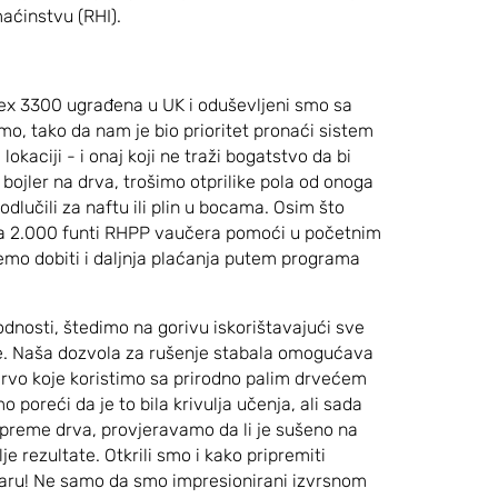
aćinstvu (RHI).
dex 3300 ugrađena u UK i oduševljeni smo sa
o, tako da nam je bio prioritet pronaći sistem
lokaciji - i onaj koji ne traži bogatstvo da bi
 bojler na drva, trošimo otprilike pola od onoga
odlučili za naftu ili plin u bocama. Osim što
za 2.000 funti RHPP vaučera pomoći u početnim
emo dobiti i daljnja plaćanja putem programa
odnosti, štedimo na gorivu iskorištavajući sve
e. Naša dozvola za rušenje stabala omogućava
vo koje koristimo sa prirodno palim drvećem
oreći da je to bila krivulja učenja, ali sada
preme drva, provjeravamo da li je sušeno na
je rezultate. Otkrili smo i kako pripremiti
žaru! Ne samo da smo impresionirani izvrsnom