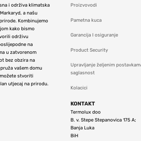
na i održiva klimatska 
Proizvovodi
Markaryd, a našu 
Pametna kuca
​prirode. Kombinujemo 
jom kako bismo 
Garancija I osiguranje
orili održivu 
poslijepodne na 
Product Security
ma u zatvorenom 
 bez obzira na 
Upravljanje željenim postavkama
a pruža vašem domu 
saglasnost
 možete stvoriti 
an utjecaj na prirodu.
Kolacici
KONTAKT
Termolux doo
B. v. Stepe Stepanovica 175 A; 
Banja Luka
BiH