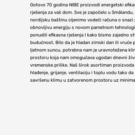
Gotovo 70 godina NIBE proizvodi energetski efikas
rješenja za vaš dom. Sve je započelo u Smålandu, 
nordijsku baštinu cijenimo vodeći računa o snazi ​
obnovljivu energiju s novom pametnom tehnologi
ponudili efikasna rješenja I kako bismo zajedno stv
budućnost. Bilo da je hladan zimski dan ili vruće 
ljetnom suncu, potrebna nam je uravnotežena kli
prostoru koja nam omogućava ugodan dnevni život
vremenske prilike. Naš širok asortiman proizvod
hlađenje, grijanje, ventilaciju i toplu vodu tako da
savršenu klimu u zatvorenom prostoru uz minimal