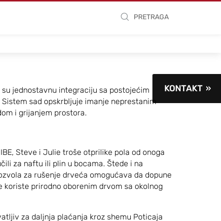
PRETRAGA
KONTAKT
 su jednostavnu integraciju sa postojećim
 Sistem sad opskrbljuje imanje neprestanim
om i grijanjem prostora.
BE, Steve i Julie troše otprilike pola od onoga
čili za naftu ili plin u bocama. Štede i na
 dozvola za rušenje drveća omogućava da dopune
e koriste prirodno oborenim drvom sa okolnog
vatljiv za daljnja plaćanja kroz shemu Poticaja