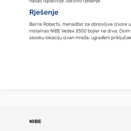
našao isplativije, održivo rješenje.
Rješenje
Barrie Roberts, menadžer za obnovljive izvore u 
instalirao NIBE Vedex 3300 bojler na drva. Osim
seosku lokaciju izvan mreže, ugrađeni priključak
NIBE