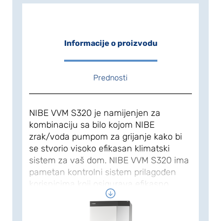
Informacije o proizvodu
Prednosti
NIBE VVM S320 je namijenjen za
kombinaciju sa bilo kojom NIBE
zrak/voda pumpom za grijanje kako bi
se stvorio visoko efikasan klimatski
sistem za vaš dom. NIBE VVM S320 ima
pametan kontrolni sistem prilagođen
korisnicima koji osigurava efikasno
grijanje/ hlađenje i toplu vodu, uz visoke
performanse. Modul NIBE VVM S320 je
spreman za instalaciju, jer su bojler,