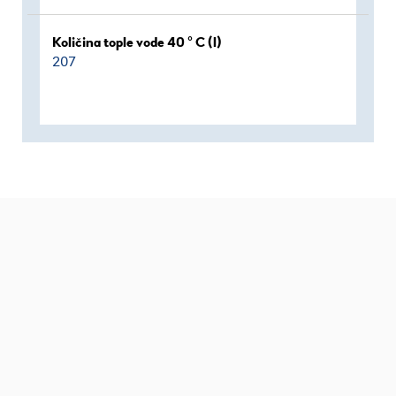
Količina tople vode 40 ° C (l)
207
NIBE WEB