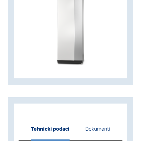
električno dodatno zagrijavanje,
samoregulacijska cirkulacijska pumpa,
ventil za punjenje, manometar,
sigurnosni ventil i ekspanzijska posuda
već postavljeni. Sa integrisanim Wi-Fi, S
serija je prirodni dio vašeg uvezanog
doma. Pametna tehnologija automatski
prilagođava unutrašnju klimu, dok je
potpuno kontrolišete sa svog telefona ili
tableta. Dajući maksimalan komfor i
minimalnu potrošnju energije, dok
pomažete prirodi u isto vrijeme.
Tehnicki podaci
Dokumenti