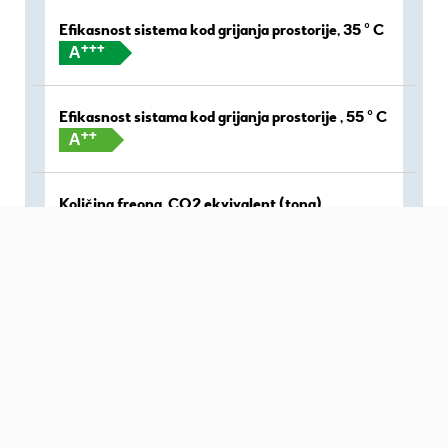
Efikasnost sistema kod grijanja prostorije, 35 ° C
+++
A
Efikasnost sistama kod grijanja prostorije , 55 ° C
++
A
Količina freona, CO2 ekvivalent (tona)
0,000016