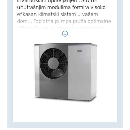
inverterskim upravljanjem. S NIBE
unutrašnjim modulima formira visoko
efikasan klimatski sistem u vašem
domu. Toplotna pumpa pruža optimalne
uštede jer se automatski prilagođava
potrebama doma za energijom. NIBE
S2125 ima optimalni godišnji faktor
grijanja koji pruža niske radne troškove i
toplu vodu uz visoke performanse.
Radno područje pruža temperaturu
jednog protoka od najviše 75°C. Na
vanjskoj temperaturi od najmanje -25°C,
temperatura od najviše 65°C se i dalje
može osigurati uz nizak nivo zvuka.
Dostupna u dvije veličine učinka, 8 i 12.
Zajedno s NIBE S-serijom unutrašnjeg
modula s ugrađenom WiFi mrežom i
mogućnosti bežičnog povezivanja
dodataka, postaje prirodni dio vašeg