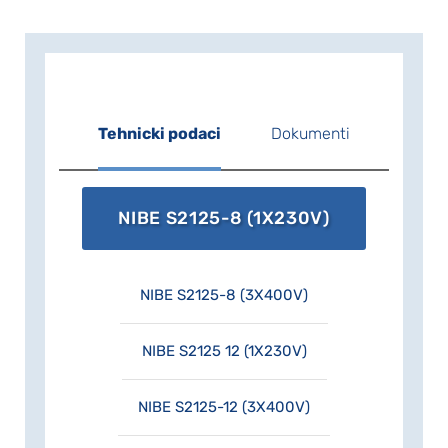
povezanog doma. Pametna tehnologija
automatski prilagođava unutrašnju
klimu i pruža vam potpunu kontrolu nad
sistemom s pametnog telefona ili
tableta. Visoka udobnost i mala
potrošnja energije – dok istovremeno
Tehnicki podaci
Dokumenti
pomažete prirodi.
NIBE S2125-8 (1X230V)
NIBE S2125-8 (3X400V)
NIBE S2125 12 (1X230V)
NIBE S2125-12 (3X400V)