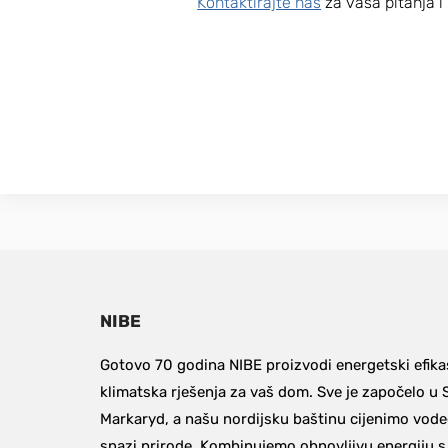
Kontaktirajte nas
za vaša pitanja 
NIBE
Gotovo 70 godina NIBE proizvodi energetski efikas
klimatska rješenja za vaš dom. Sve je započelo u 
Markaryd, a našu nordijsku baštinu cijenimo vodeć
snazi ​​prirode. Kombinujemo obnovljivu energiju 