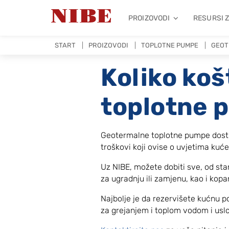
PROIZOVODI
RESURSI 
START
PROIZOVODI
TOPLOTNE PUMPE
GEOT
Koliko ko
toplotne 
Geotermalne toplotne pumpe dostup
troškovi koji ovise o uvjetima kuć
Uz NIBE, možete dobiti sve, od st
za ugradnju ili zamjenu, kao i kopan
Najbolje je da rezervišete kućnu p
za grejanjem i toplom vodom i uslo