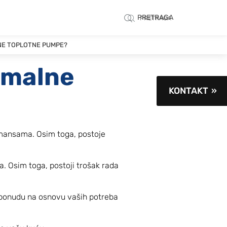
PRETRAGA
PRETRAGA
NE TOPLOTNE PUMPE?
rmalne
KONTAKT
rmansama. Osim toga, postoje
. Osim toga, postoji trošak rada
te ponudu na osnovu vaših potreba