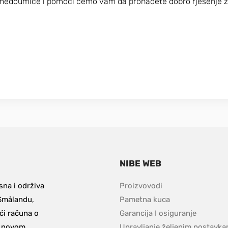
i nedoumice i pomoći ćemo vam da pronađete dobro rješenje z
NIBE WEB
na i održiva 
Proizvovodi
Smålandu, 
Pametna kuca
i računa o 
Garancija I osiguranje
s novom 
Upravljanje željenim postavka