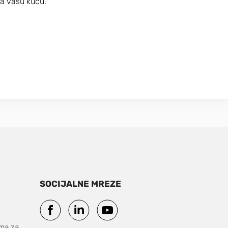
a vašu kuću.
SOCIJALNE MREZE
ma za 