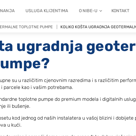
ZNANJA
USLUGA KLIJENTIMA
O NIBE-U
KONTAKT
ERMALNE TOPLOTNE PUMPE
KOLIKO KOŠTA UGRADNJA GEOTERMAL
šta ugradnja geote
pumpe?
ne su u različitim cjenovnim razredima i s različitim perfo
e i parcele kao i vašim potrebama.
andardne toplotne pumpe do premium modela i digitalnih usluga
je ili bušenje.
osetu kod jednog od naših instalatera u vašoj blizini i dobije
va u kući.