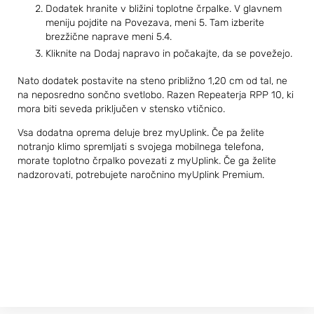
Dodatek hranite v bližini toplotne črpalke. V glavnem
meniju pojdite na Povezava, meni 5. Tam izberite
brezžične naprave meni 5.4.
Kliknite na Dodaj napravo in počakajte, da se povežejo.
Nato dodatek postavite na steno približno 1,20 cm od tal, ne
na neposredno sončno svetlobo. Razen Repeaterja RPP 10, ki
mora biti seveda priključen v stensko vtičnico.
Vsa dodatna oprema deluje brez myUplink. Če pa želite
notranjo klimo spremljati s svojega mobilnega telefona,
morate toplotno črpalko povezati z myUplink. Če ga želite
nadzorovati, potrebujete naročnino myUplink Premium.