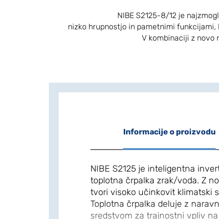
NIBE S2125-8/12 je najzmogl
nizko hrupnostjo in pametnimi funkcijami, k
V kombinaciji z novo n
Informacije o proizvodu
NIBE S2125 je inteligentna inve
toplotna črpalka zrak/voda. Z n
tvori visoko učinkovit klimatski
Toplotna črpalka deluje z narav
sredstvom za trajnostni vpliv na