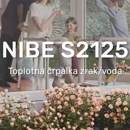
NIBE S2125
Toplotna črpalka zrak/voda