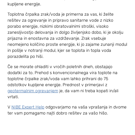
kupljene energije.
Toplotna črpalka zrak/voda je primerna za vas, ki želite
rešitev za ogrevanje in pripravo sanitarne vode z nizko
porabo energije, nizkimi obratovalnimi stroški, visoko
zanesljivostjo delovanja in dolgo življenjsko dobo, ki je okolju
prijazna in enostavna za vzdrževanje. Zrak vsebuje
neomejeno količino proste energije, ki jo zajame zunanji modul
in pošlje v notranji modul, kjer se toplota in topla voda
porazdelita po hiši.
Če se morate ohladiti v vročih poletnih dneh, obstajajo
dodatki za to. Prehod s konvencionalnega vira toplote na
toplotne črpalke zrak/voda vam lahko prihrani do 75
odstotkov kupljene energije. Prednost v primerjavi z
geotermalnim ogrevanjem
je, da vam ni treba kopati in/ali
vrtati.
V
NIBE Expert Help
odgovarjamo na vaša vprašanja in dvome
ter vam pomagamo najti dobro rešitev za vašo hišo.