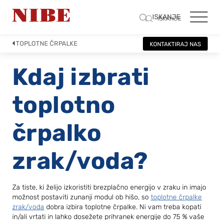
ISKANJE
ISKANJE
TOPLOTNE ČRPALKE
KONTAKTIRAJ NAS
Kdaj izbrati
toplotno
črpalko
zrak/voda?
Za tiste, ki želijo izkoristiti brezplačno energijo v zraku in imajo
možnost postaviti zunanji modul ob hišo, so
toplotne črpalke
zrak/voda
dobra izbira toplotne črpalke. Ni vam treba kopati
in/ali vrtati in lahko dosežete prihranek energije do 75 % vaše