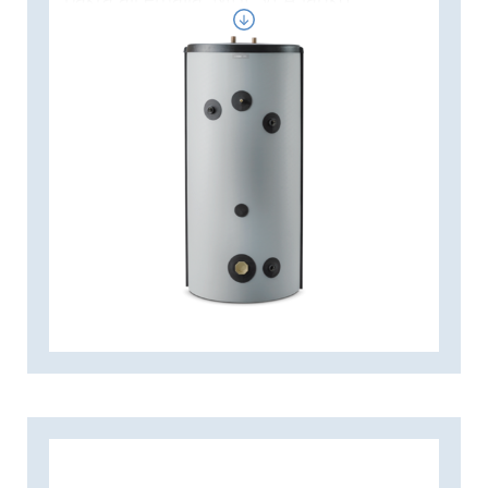
shranjuje vodo s temperaturo do 90 °C
in je opremljen s potopnim grelnikom ter
senzorno cevjo za temperaturo. Za voljo
okolju prijazne in učinkovite izolacije se
zalogovnik ponaša z majhnimi izgubami
energije. Izolacija je snemljiva za lažjo
namestitev. NIBE VPA velikosti 300/450
je opremljen z 2,3 m² veliko bakreno
tuljavo za priključitev do 15 m² sončnih
panelov. NIBE VPA je na voljo v treh
velikostih; 200/70, 300/200 in 450/300.