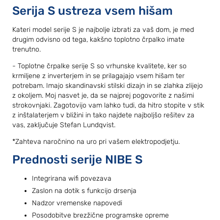
Serija S ustreza vsem hišam
Kateri model serije S je najbolje izbrati za vaš dom, je med
drugim odvisno od tega, kakšno toplotno črpalko imate
trenutno.
- Toplotne črpalke serije S so vrhunske kvalitete, ker so
krmiljene z inverterjem in se prilagajajo vsem hišam ter
potrebam. Imajo skandinavski stilski dizajn in se zlahka zlijejo
z okoljem. Moj nasvet je, da se najprej pogovorite z našimi
strokovnjaki. Zagotovijo vam lahko tudi, da hitro stopite v stik
z inštalaterjem v bližini in tako najdete najboljšo rešitev za
vas, zaključuje Stefan Lundqvist.
*Zahteva naročnino na uro pri vašem elektropodjetju.
Prednosti serije NIBE S
Integrirana wifi povezava
Zaslon na dotik s funkcijo drsenja
Nadzor vremenske napovedi
Posodobitve brezžične programske opreme