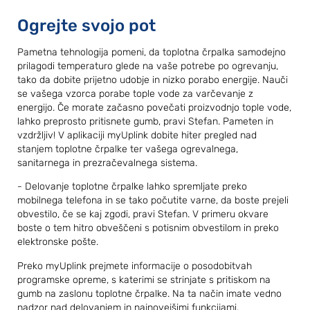
Ogrejte svojo pot
Pametna tehnologija pomeni, da toplotna črpalka samodejno
prilagodi temperaturo glede na vaše potrebe po ogrevanju,
tako da dobite prijetno udobje in nizko porabo energije. Nauči
se vašega vzorca porabe tople vode za varčevanje z
energijo. Če morate začasno povečati proizvodnjo tople vode,
lahko preprosto pritisnete gumb, pravi Stefan. Pameten in
vzdržljiv! V aplikaciji myUplink dobite hiter pregled nad
stanjem toplotne črpalke ter vašega ogrevalnega,
sanitarnega in prezračevalnega sistema.
- Delovanje toplotne črpalke lahko spremljate preko
mobilnega telefona in se tako počutite varne, da boste prejeli
obvestilo, če se kaj zgodi, pravi Stefan. V primeru okvare
boste o tem hitro obveščeni s potisnim obvestilom in preko
elektronske pošte.
Preko myUplink prejmete informacije o posodobitvah
programske opreme, s katerimi se strinjate s pritiskom na
gumb na zaslonu toplotne črpalke. Na ta način imate vedno
nadzor nad delovanjem in najnovejšimi funkcijami.