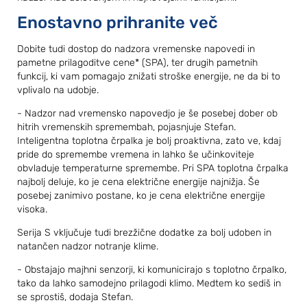
Enostavno prihranite več
Dobite tudi dostop do nadzora vremenske napovedi in
pametne prilagoditve cene* (SPA), ter drugih pametnih
funkcij, ki vam pomagajo znižati stroške energije, ne da bi to
vplivalo na udobje.
- Nadzor nad vremensko napovedjo je še posebej dober ob
hitrih vremenskih spremembah, pojasnjuje Stefan.
Inteligentna toplotna črpalka je bolj proaktivna, zato ve, kdaj
pride do spremembe vremena in lahko še učinkoviteje
obvladuje temperaturne spremembe. Pri SPA toplotna črpalka
najbolj deluje, ko je cena električne energije najnižja. Še
posebej zanimivo postane, ko je cena električne energije
visoka.
Serija S vključuje tudi brezžične dodatke za bolj udoben in
natančen nadzor notranje klime.
- Obstajajo majhni senzorji, ki komunicirajo s toplotno črpalko,
tako da lahko samodejno prilagodi klimo. Medtem ko sediš in
se sprostiš, dodaja Stefan.