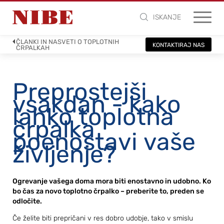
ISKANJE
ČLANKI IN NASVETI O TOPLOTNIH
KONTAKTIRAJ NAS
ČRPALKAH
Preprostejši
vsakdan - kako
lahko toplotna
črpalka
poenostavi vaše
življenje?
Ogrevanje vašega doma mora biti enostavno in udobno. Ko
bo čas za novo toplotno črpalko – preberite to, preden se
odločite.
Če želite biti prepričani v res dobro udobje, tako v smislu