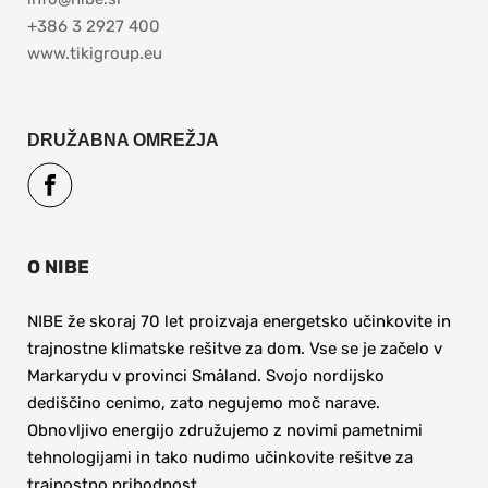
+386 3 2927 400
www.tikigroup.eu
DRUŽABNA OMREŽJA
O NIBE
NIBE že skoraj 70 let proizvaja energetsko učinkovite in 
trajnostne klimatske rešitve za dom. Vse se je začelo v 
Markarydu v provinci Småland. Svojo nordijsko 
dediščino cenimo, zato negujemo moč narave. 
Obnovljivo energijo združujemo z novimi pametnimi 
tehnologijami in tako nudimo učinkovite rešitve za 
trajnostno prihodnost. 