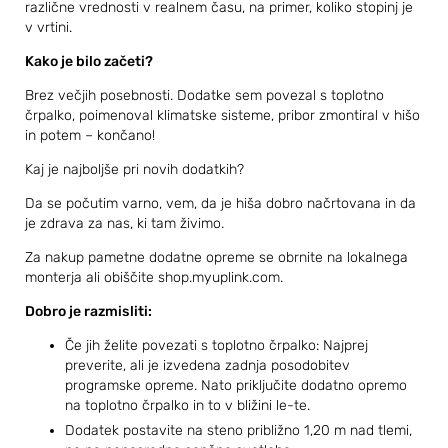
različne vrednosti v realnem času, na primer, koliko stopinj je
v vrtini.
Kako je bilo začeti?
Brez večjih posebnosti. Dodatke sem povezal s toplotno
črpalko, poimenoval klimatske sisteme, pribor zmontiral v hišo
in potem – končano!
Kaj je najboljše pri novih dodatkih?
Da se počutim varno, vem, da je hiša dobro načrtovana in da
je zdrava za nas, ki tam živimo.
Za nakup pametne dodatne opreme se obrnite na lokalnega
monterja ali obiščite shop.myuplink.com.
Dobro je razmisliti:
Če jih želite povezati s toplotno črpalko: Najprej
preverite, ali je izvedena zadnja posodobitev
programske opreme. Nato priključite dodatno opremo
na toplotno črpalko in to v bližini le-te.
Dodatek postavite na steno približno 1,20 m nad tlemi,