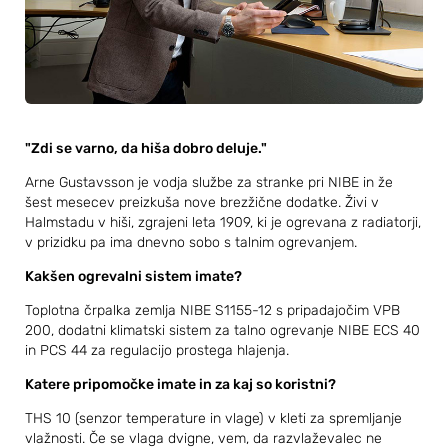
"Zdi se varno, da hiša dobro deluje."
Arne Gustavsson je vodja službe za stranke pri NIBE in že
šest mesecev preizkuša nove brezžične dodatke. Živi v
Halmstadu v hiši, zgrajeni leta 1909, ki je ogrevana z radiatorji,
v prizidku pa ima dnevno sobo s talnim ogrevanjem.
Kakšen ogrevalni sistem imate?
Toplotna črpalka zemlja NIBE S1155-12 s pripadajočim VPB
200, dodatni klimatski sistem za talno ogrevanje NIBE ECS 40
in PCS 44 za regulacijo prostega hlajenja.
Katere pripomočke imate in za kaj so koristni?
THS 10 (senzor temperature in vlage) v kleti za spremljanje
vlažnosti. Če se vlaga dvigne, vem, da razvlaževalec ne