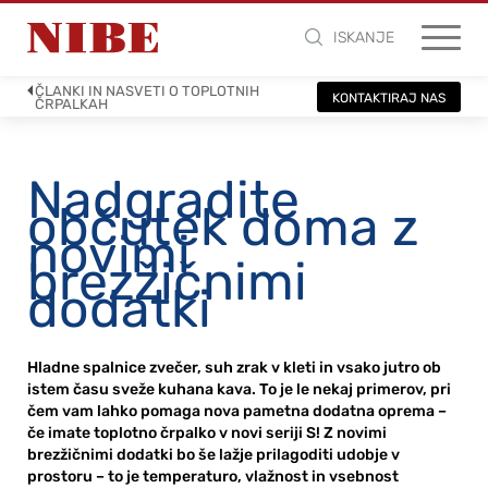
ISKANJE
ČLANKI IN NASVETI O TOPLOTNIH
KONTAKTIRAJ NAS
ČRPALKAH
Nadgradite
občutek doma z
novimi
brezžičnimi
dodatki
Hladne spalnice zvečer, suh zrak v kleti in vsako jutro ob
istem času sveže kuhana kava. To je le nekaj primerov, pri
čem vam lahko pomaga nova pametna dodatna oprema –
če imate toplotno črpalko v novi seriji S! Z novimi
brezžičnimi dodatki bo še lažje prilagoditi udobje v
prostoru – to je temperaturo, vlažnost in vsebnost