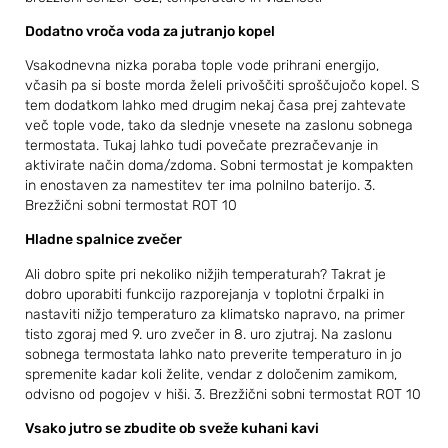
Dodatno vroča voda za jutranjo kopel
Vsakodnevna nizka poraba tople vode prihrani energijo,
včasih pa si boste morda želeli privoščiti sproščujočo kopel. S
tem dodatkom lahko med drugim nekaj časa prej zahtevate
več tople vode, tako da slednje vnesete na zaslonu sobnega
termostata. Tukaj lahko tudi povečate prezračevanje in
aktivirate način doma/zdoma. Sobni termostat je kompakten
in enostaven za namestitev ter ima polnilno baterijo. 3.
Brezžični sobni termostat ROT 10
Hladne spalnice zvečer
Ali dobro spite pri nekoliko nižjih temperaturah? Takrat je
dobro uporabiti funkcijo razporejanja v toplotni črpalki in
nastaviti nižjo temperaturo za klimatsko napravo, na primer
tisto zgoraj med 9. uro zvečer in 8. uro zjutraj. Na zaslonu
sobnega termostata lahko nato preverite temperaturo in jo
spremenite kadar koli želite, vendar z določenim zamikom,
odvisno od pogojev v hiši. 3. Brezžični sobni termostat ROT 10
Vsako jutro se zbudite ob sveže kuhani kavi