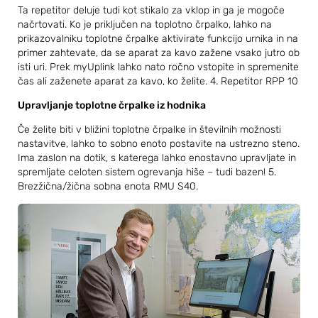
Ta repetitor deluje tudi kot stikalo za vklop in ga je mogoče
načrtovati. Ko je priključen na toplotno črpalko, lahko na
prikazovalniku toplotne črpalke aktivirate funkcijo urnika in na
primer zahtevate, da se aparat za kavo zažene vsako jutro ob
isti uri. Prek myUplink lahko nato ročno vstopite in spremenite
čas ali zaženete aparat za kavo, ko želite. 4. Repetitor RPP 10
Upravljanje toplotne črpalke iz hodnika
Če želite biti v bližini toplotne črpalke in številnih možnosti
nastavitve, lahko to sobno enoto postavite na ustrezno steno.
Ima zaslon na dotik, s katerega lahko enostavno upravljate in
spremljate celoten sistem ogrevanja hiše – tudi bazen! 5.
Brezžična/žična sobna enota RMU S40.