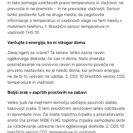
in tako pomaga vzdrževati pravo temperaturo in vlažnost, ne
prevroče in ne premrzlo – in ne previsoke vlažnosti. Senzor
lahko postavite tudi na druga mesta, da zagotovite
informacije o temperaturi in vsebnosti vlage na tem mestu v
mobilnem telefonu. 1. Brezžični senzor temperature in
vlažnosti THS 10
Varčujte z energijo, ko ni nikogar doma
Zakaj ogenj za vrane? Ta senzor lahko zazna raven
ogljikovega dioksida, če vas ni doma. Nato zmanjša
prezračevanje na osnovno raven in ponovno poveča na
privzeto nastavitev, ko je nekdo doma, kar prihrani energijo,
ne da bi to vplivalo na udobje. 2. CDS 10 brezžični senzor CO2,
temperature in vlažnosti
Boljši zrak v zaprtih prostorih na zabavi
Veliko ljudi na majhnem območju običajno povzroči slabšo
kakovost zraka. S tem brezžičnim senzorjem lahko odčitavate
in spremljate nivo. Če imate toplotno črpalko s prezračevalno
enoto (na primer NIBE FLM), toplotna črpalka samodejno skrbi
za vzdrževanje ustrezne ravni ogljikovega dioksida. 2. CDS 10
brezžični senzor CO2, temperature in vlažnosti