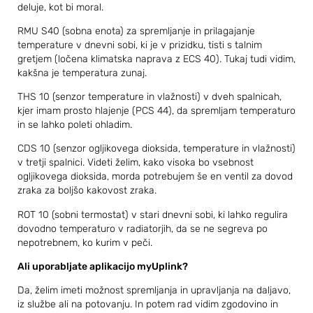
deluje, kot bi moral.
RMU S40 (sobna enota) za spremljanje in prilagajanje
temperature v dnevni sobi, ki je v prizidku, tisti s talnim
gretjem (ločena klimatska naprava z ECS 40). Tukaj tudi vidim,
kakšna je temperatura zunaj.
THS 10 (senzor temperature in vlažnosti) v dveh spalnicah,
kjer imam prosto hlajenje (PCS 44), da spremljam temperaturo
in se lahko poleti ohladim.
CDS 10 (senzor ogljikovega dioksida, temperature in vlažnosti)
v tretji spalnici. Videti želim, kako visoka bo vsebnost
ogljikovega dioksida, morda potrebujem še en ventil za dovod
zraka za boljšo kakovost zraka.
ROT 10 (sobni termostat) v stari dnevni sobi, ki lahko regulira
dovodno temperaturo v radiatorjih, da se ne segreva po
nepotrebnem, ko kurim v peči.
Ali uporabljate aplikacijo myUplink?
Da, želim imeti možnost spremljanja in upravljanja na daljavo,
iz službe ali na potovanju. In potem rad vidim zgodovino in