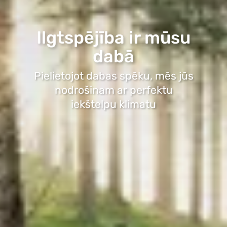
Ilgtspējība ir mūsu
dabā
Pielietojot dabas spēku, mēs jūs
nodrošinam ar perfektu
iekštelpu klimatu