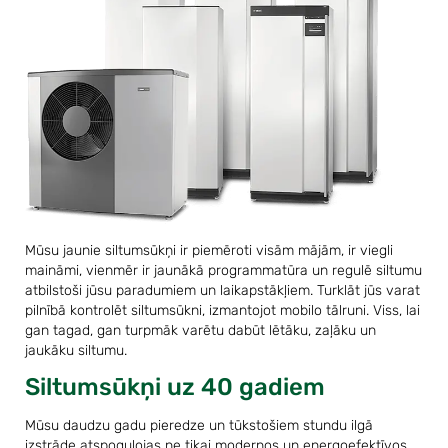
Mūsu jaunie siltumsūkņi ir piemēroti visām mājām, ir viegli
maināmi, vienmēr ir jaunākā programmatūra un regulē siltumu
atbilstoši jūsu paradumiem un laikapstākļiem. Turklāt jūs varat
pilnībā kontrolēt siltumsūkni, izmantojot mobilo tālruni. Viss, lai
gan tagad, gan turpmāk varētu dabūt lētāku, zaļāku un
jaukāku siltumu.
Siltumsūkņi uz 40 gadiem
Mūsu daudzu gadu pieredze un tūkstošiem stundu ilgā
izstrāde atspoguļojas ne tikai modernos un energoefektīvos