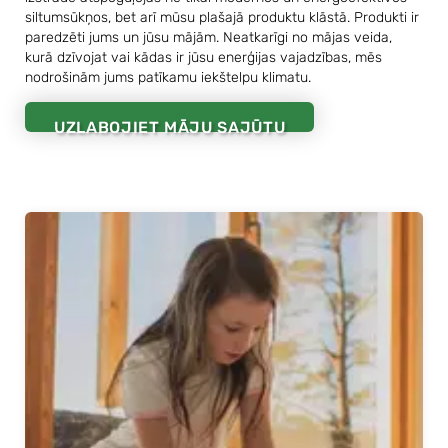
siltumsūkņos, bet arī mūsu plašajā produktu klāstā. Produkti ir
paredzēti jums un jūsu mājām. Neatkarīgi no mājas veida,
kurā dzīvojat vai kādas ir jūsu enerģijas vajadzības, mēs
nodrošinām jums patīkamu iekštelpu klimatu.
UZLABOJIET MĀJU SAJŪTU