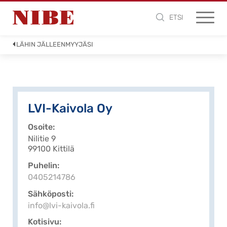
ETSI
LÄHIN JÄLLEENMYYJÄSI
LVI-Kaivola Oy
Osoite
Nilitie 9
99100 Kittilä
Puhelin
0405214786
Sähköposti
info@lvi-kaivola.fi
Kotisivu