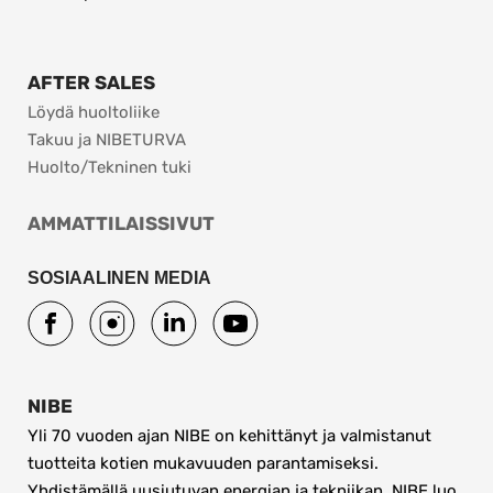
AFTER SALES
Löydä huoltoliike
Takuu ja NIBETURVA
Huolto/Tekninen tuki
AMMATTILAISSIVUT
SOSIAALINEN MEDIA
NIBE
Yli 70 vuoden ajan NIBE on kehittänyt ja valmistanut 
tuotteita kotien mukavuuden parantamiseksi. 
Yhdistämällä uusiutuvan energian ja tekniikan, NIBE luo 