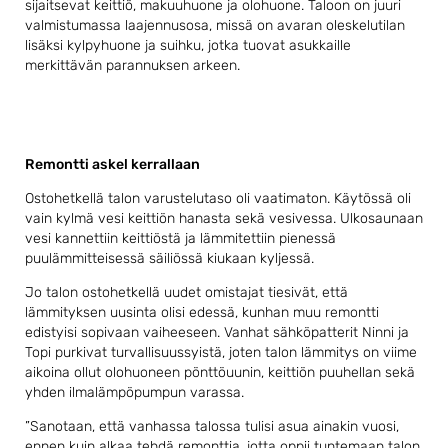
sijaitsevat keittiö, makuuhuone ja olohuone. Taloon on juuri
valmistumassa laajennusosa, missä on avaran oleskelutilan
lisäksi kylpyhuone ja suihku, jotka tuovat asukkaille
merkittävän parannuksen arkeen.
Remontti askel kerrallaan
Ostohetkellä talon varustelutaso oli vaatimaton. Käytössä oli
vain kylmä vesi keittiön hanasta sekä vesivessa. Ulkosaunaan
vesi kannettiin keittiöstä ja lämmitettiin pienessä
puulämmitteisessä säiliössä kiukaan kyljessä.
Jo talon ostohetkellä uudet omistajat tiesivät, että
lämmityksen uusinta olisi edessä, kunhan muu remontti
edistyisi sopivaan vaiheeseen. Vanhat sähköpatterit Ninni ja
Topi purkivat turvallisuussyistä, joten talon lämmitys on viime
aikoina ollut olohuoneen pönttöuunin, keittiön puuhellan sekä
yhden ilmalämpöpumpun varassa.
”Sanotaan, että vanhassa talossa tulisi asua ainakin vuosi,
ennen kuin alkaa tehdä remonttia, jotta oppii tuntemaan talon