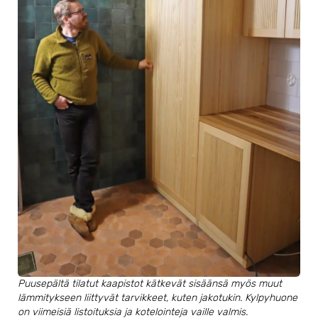
Puusepältä tilatut kaapistot kätkevät sisäänsä myös muut
lämmitykseen liittyvät tarvikkeet, kuten jakotukin. Kylpyhuone
on viimeisiä listoituksia ja kotelointeja vaille valmis.