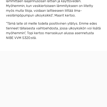
lämmittäen laajennusosan lattian ja käyttöveden.
Myöhemmin, kun vesikiertoiseen lämmitykseen on liitetty
myös muita tiloja, voidaan laitteeseen liittää ilma-
vesilämpöpumpun ulkoyksikkö”, Maarit kertoo.
”Tämä laite oli meille todella positiivinen yllätys. Emme edes
tienneet tällaisesta vaihtoehdosta, jossa ulkoyksikön voi lisätä
myöhemmin”, Topi kertoo marraskuun alussa asennetusta
NIBE VVM S320:stä.