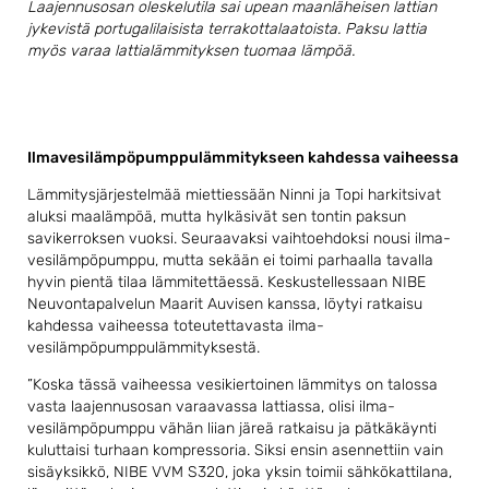
Laajennusosan oleskelutila sai upean maanläheisen lattian
jykevistä portugalilaisista terrakottalaatoista. Paksu lattia
myös varaa lattialämmityksen tuomaa lämpöä.
Ilmavesilämpöpumppulämmitykseen kahdessa vaiheessa
Lämmitysjärjestelmää miettiessään Ninni ja Topi harkitsivat
aluksi maalämpöä, mutta hylkäsivät sen tontin paksun
savikerroksen vuoksi. Seuraavaksi vaihtoehdoksi nousi ilma-
vesilämpöpumppu, mutta sekään ei toimi parhaalla tavalla
hyvin pientä tilaa lämmitettäessä. Keskustellessaan NIBE
Neuvontapalvelun Maarit Auvisen kanssa, löytyi ratkaisu
kahdessa vaiheessa toteutettavasta ilma-
vesilämpöpumppulämmityksestä.
”Koska tässä vaiheessa vesikiertoinen lämmitys on talossa
vasta laajennusosan varaavassa lattiassa, olisi ilma-
vesilämpöpumppu vähän liian järeä ratkaisu ja pätkäkäynti
kuluttaisi turhaan kompressoria. Siksi ensin asennettiin vain
sisäyksikkö, NIBE VVM S320, joka yksin toimii sähkökattilana,