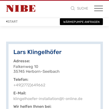
SUCHE
START
WÄRMEPUMPE ANFRAGEN
Lars Klingelhöfer
Adresse
Falkenweg 10
35745 Herborn-Seelbach
Telefon
+49(2772)649662
E-Mail
klingelhoefer-installation@t-online.de
Wir helfen Ihnen bei