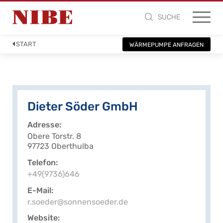
SUCHE
START
WÄRMEPUMPE ANFRAGEN
Dieter Söder GmbH
Adresse
Obere Torstr. 8
97723 Oberthulba
Telefon
+49(9736)646
E-Mail
r.soeder@sonnensoeder.de
Website