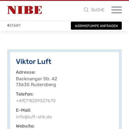
SUCHE
START
WÄRMEPUMPE ANFRAGEN
Viktor Luft
Adresse
Backnanger Str. 42
73635 Rudersberg
Telefon
+49(718)39327670
E-Mail
info@luft-shk.de
Website