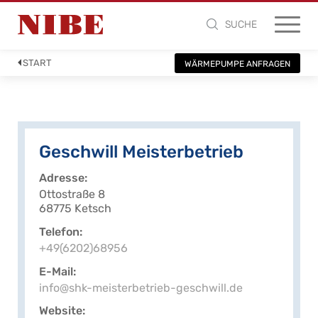
SUCHE
START
WÄRMEPUMPE ANFRAGEN
Geschwill Meisterbetrieb
Adresse
Ottostraße 8
68775 Ketsch
Telefon
+49(6202)68956
E-Mail
info@shk-meisterbetrieb-geschwill.de
Website