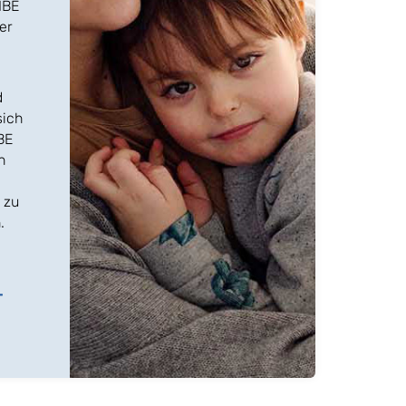
IBE
er
d
sich
BE
n
 zu
.
-