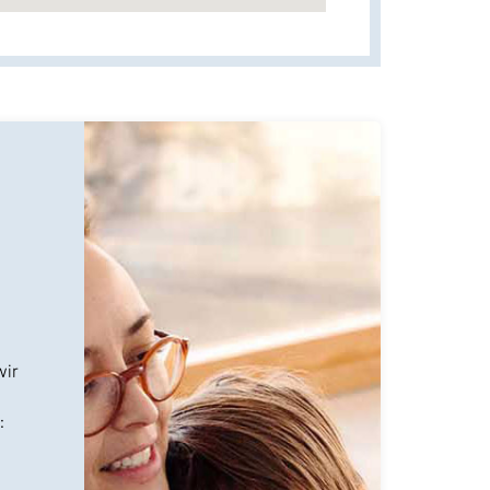
wir
: